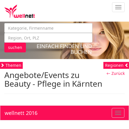
Navig
EINFACH FINDEN UND
suchen
BUCHEN
Themen
Regionen
Angebote/Events zu
← Zurück
Beauty - Pflege in Kärnten
wellnett 2016
Toggl
navig