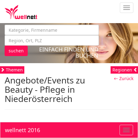
Navig
EINFACH FINDEN UND
suchen
BUCHEN
Themen
Regionen
Angebote/Events zu
← Zurück
Beauty - Pflege in
Niederösterreich
wellnett 2016
Toggl
navig