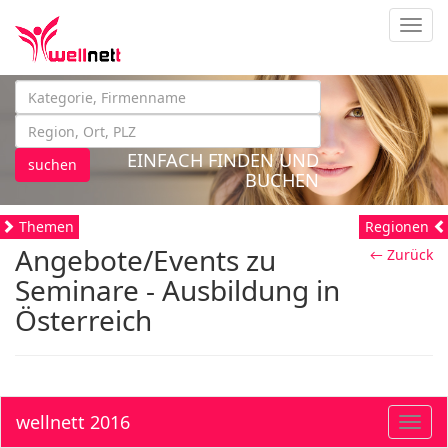
Navig
EINFACH FINDEN UND
suchen
BUCHEN
Themen
Regionen
Angebote/Events zu
← Zurück
Seminare - Ausbildung in
Österreich
wellnett 2016
Toggl
navig