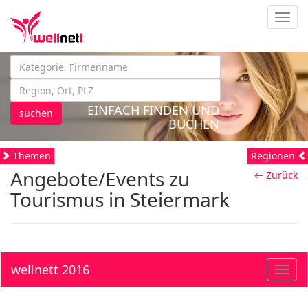
Navig
EINFACH FINDEN UND
suchen
BUCHEN
Themen
Regionen
Angebote/Events zu
← Zurück
Tourismus in Steiermark
wellnett 2016
Toggl
navig