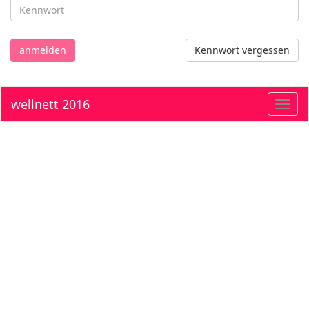
anmelden
Kennwort vergessen
wellnett 2016
Toggl
navig