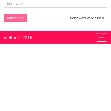
anmelden
Kennwort vergessen
wellnett 2016
Toggl
navig