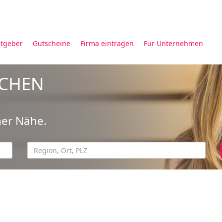
tgeber
Gutscheine
Firma eintragen
Für Unternehmen
UCHEN
ner Nähe.