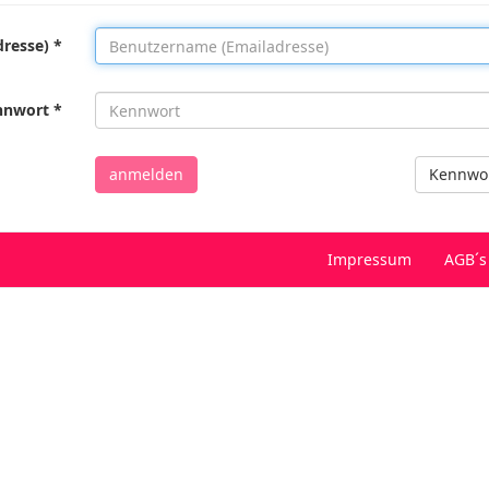
resse) *
nnwort *
anmelden
Kennwor
Impressum
AGB´s