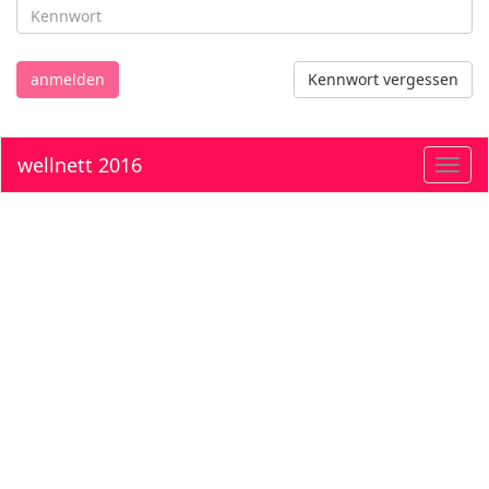
anmelden
Kennwort vergessen
wellnett 2016
Toggl
navig