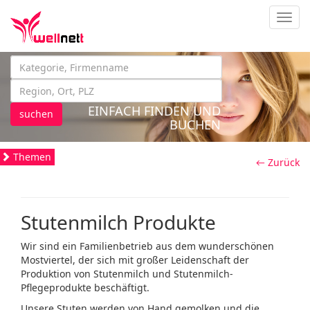
Navig
EINFACH FINDEN UND
suchen
BUCHEN
Themen
← Zurück
Stutenmilch Produkte
Wir sind ein Familienbetrieb aus dem wunderschönen
Mostviertel, der sich mit großer Leidenschaft der
Produktion von Stutenmilch und Stutenmilch-
Pflegeprodukte beschäftigt.
Unsere Stuten werden von Hand gemolken und die