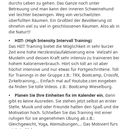
durchs Leben zu gehen. Das Ganze noch unter
Betreuung und man kann den inneren Schweinehund
viel leichter bezwingen. Weg von verschwitzten
überfüllten Räumen. Ein Großteil der Bevölkerung ist
ohnehin viel zu viel in geschlossenen Räumen. Also ab in
die Natur!!!
• HIIT- (High Intensity Intervall Training)
Das HIIT Training bietet die Möglichkeit in sehr kurzer
Zeit eine hohe Herzkreislaufaktivierung eine Vielzahl an
Muskeln und dessen Kraft sehr intensiv zu trainieren bei
hohem Kalorienverbrauch. Hört sich toll an ist aber
höchst intensive und nur etwas für Fortgeschrittene. Toll
für Trainings in der Gruppe z.B.: TRX, Bootcamp, Crossfit,
Zirkeltraining,… Einfach mal auf Youtube.com eingeben
da finden Sie tolle Videos. z.B.: Bootcamp Wieselburg.
• Planen Sie Ihre Einheiten fix im Kalender ein
, dann
gibt es keine Ausreden. Sie stehen jetzt selbst an erster
Stelle. Musik und oder Freunde halten den Spaß und die
Motivation hoch. Schließen Sie das Training mit einer
ruhigen für sie angenehmen Übung ab z.B.:
Gleichgewicht, Yoga, Atemübungen,… Das Motiviert fürs