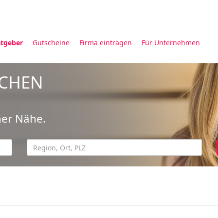
tgeber
Gutscheine
Firma eintragen
Für Unternehmen
UCHEN
ner Nähe.