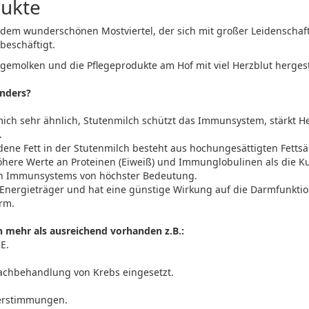
dukte
s dem wunderschönen Mostviertel, der sich mit großer Leidenschaf
beschäftigt.
emolken und die Pflegeprodukte am Hof mit viel Herzblut hergeste
nders?
ich sehr ähnlich, Stutenmilch schützt das Immunsystem, stärkt He
.
ne Fett in der Stutenmilch besteht aus hochungesättigten Fettsä
höhere Werte an Proteinen (Eiweiß) und Immunglobulinen als die Ku
en Immunsystems von höchster Bedeutung.
 Energieträger und hat eine günstige Wirkung auf die Darmfunkti
arm.
h mehr als ausreichend vorhanden z.B.:
E.
Nachbehandlung von Krebs eingesetzt.
 Verstimmungen.