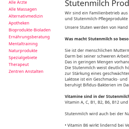
Stutenmilch Pro
Alle Ärzte
Alle Massagen
Wir sind ein Familienbetrieb au
Alternativmedizin
und Stutenmilch-Pflegeprodukte 
Apotheken
Unsere Stuten werden von Hand g
Bioprodukte-Bioladen
Ernährungsberatung
Was macht Stutenmilch so beso
Mentaltraining
Sie ist der menschlichen Mutterm
Naturprodukte
Darm bei seiner schweren Arbeit
Spezialgebiete
Das in geringen Mengen vorhande
Therapeut
Die Stutenmilch weist deutlich 
Zentren Anstalten
zur Stärkung eines geschwächt
Laktose ist ein Geschmacks- und
beruhigt Bifidus-Bakterien im D
Vitamine sind in der Stutenmilc
Vitamin A, C, B1, B2, B6, B12 und 
Stutenmilch wird auch bei der 
• Vitamin B6 wirkt lindernd bei