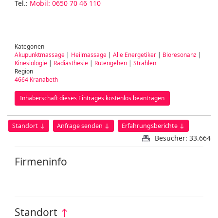
Tel.:
Mobil: 0650 70 46 110
Kategorien
Akupunktmassage
|
Heilmassage
|
Alle Energetiker
|
Bioresonanz
|
Kinesiologie
|
Radiästhesie
|
Rutengehen
|
Strahlen
Region
4664 Kranabeth
Inhaberschaft dieses Eintrages kostenlos beantragen
Standort ↓
Anfrage senden ↓
Erfahrungsberichte ↓
Besucher: 33.664
Firmeninfo
Standort
↑