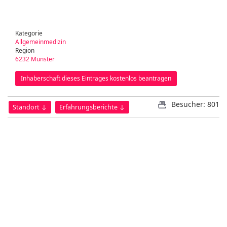
Kategorie
Allgemeinmedizin
Region
6232 Münster
Inhaberschaft dieses Eintrages kostenlos beantragen
Besucher: 801
Standort ↓
Erfahrungsberichte ↓