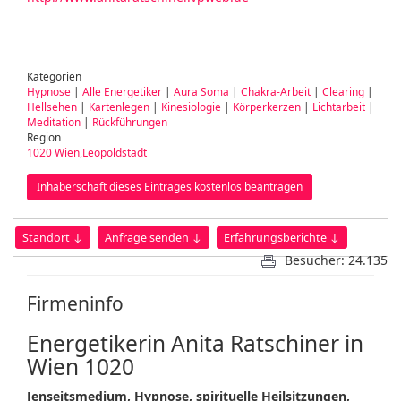
Kategorien
Hypnose
|
Alle Energetiker
|
Aura Soma
|
Chakra-Arbeit
|
Clearing
|
Hellsehen
|
Kartenlegen
|
Kinesiologie
|
Körperkerzen
|
Lichtarbeit
|
Meditation
|
Rückführungen
Region
1020 Wien,Leopoldstadt
Inhaberschaft dieses Eintrages kostenlos beantragen
Standort ↓
Anfrage senden ↓
Erfahrungsberichte ↓
Besucher: 24.135
Firmeninfo
Energetikerin Anita Ratschiner in
Wien 1020
Jenseitsmedium, Hypnose, spirituelle Heilsitzungen,