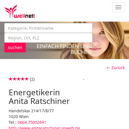
Navig
EINFACH FINDEN UND
suchen
BUCHEN
← Zurück
(2)
-
Energetikerin
Anita Ratschiner
Handelskai 214/17/8/77
1020 Wien
Tel.:
0664 75002641
http://www.anitaratschiner.vpweb.de