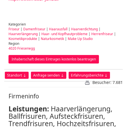
Kategorien
Friseur
|
Damenfriseur
|
Haarausfall
|
Haarverdichtung
|
Haarverlängerung
|
Haar- und Kopfhautprobleme
|
Herrenfriseur
|
Kosmetikprodukte
|
Naturkosmetik
|
Make Up Studio
Region
4020 Friesenegg
Inhaberschaft dieses Eintrages kostenlos beantragen
Standort ↓
Anfrage senden ↓
Erfahrungsberichte ↓
Besucher: 7.681
Firmeninfo
Leistungen:
Haarverlängerung,
Ballfrisuren, Aufsteckfrisuren,
Trendfrisuren, Hochzeitsfrisuren,