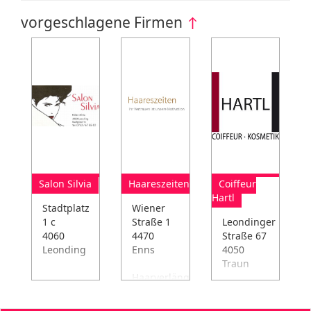
vorgeschlagene Firmen
↑
Salon Silvia
Haareszeiten
Coiffeur
Hartl
Stadtplatz
Wiener
1 c
Straße 1
Leondinger
4060
4470
Straße 67
Leonding
Enns
4050
Traun
Haarverlängerung,
Haarverdichtung,
Ballfrisuren,