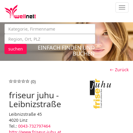
Navig
EINFACH FINDEN UND
suchen
BUCHEN
← Zurück
(0)
friseur juhu -
Leibnizstraße
Leibnizstraße 45
4020 Linz
Tel.:
0043-732797464
http://www.friseur-juhu.at