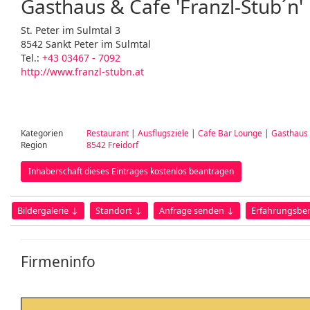
Gasthaus & Cafe 'Franzl-Stub´n'
St. Peter im Sulmtal 3
8542 Sankt Peter im Sulmtal
Tel.:
+43 03467 - 7092
http://www.franzl-stubn.at
Kategorien
Restaurant
|
Ausflugsziele
|
Cafe Bar Lounge
|
Gasthaus
Region
8542 Freidorf
Inhaberschaft dieses Eintrages kostenlos beantragen
Bildergalerie ↓
Standort ↓
Anfrage senden ↓
Erfahrungsber
Firmeninfo