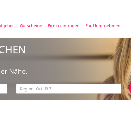
atgeber
Gutscheine
Firma eintragen
Für Unternehmen
UCHEN
ner Nähe.