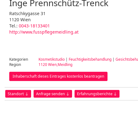
Inge Prennschütz-Trenck
Ratschkygasse 31
1120 Wien
Tel.:
0043-18133401
http://www.fusspflegemeidling.at
Kategorien
Kosmetikstudio
|
Feuchtigkeitsbehandlung
|
Gesichtsbeh
Region
1120 Wien,Meidling
Inhaberschaft dieses Eintrages kostenlos beantragen
Standort ↓
Anfrage senden ↓
Erfahrungsberichte ↓