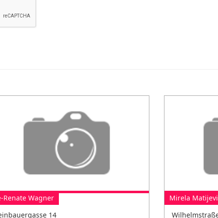
se-Renate Wagner
Mirela Matijev
einbauergasse 14
Wilhelmstraß