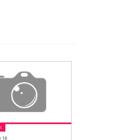
ic
e 16