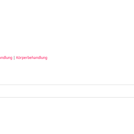
andlung
|
Körperbehandlung