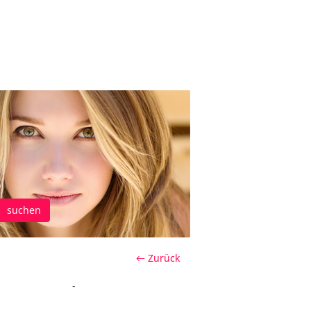
suchen
← Zurück
-