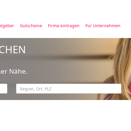
atgeber
Gutscheine
Firma eintragen
Für Unternehmen
UCHEN
ner Nähe.