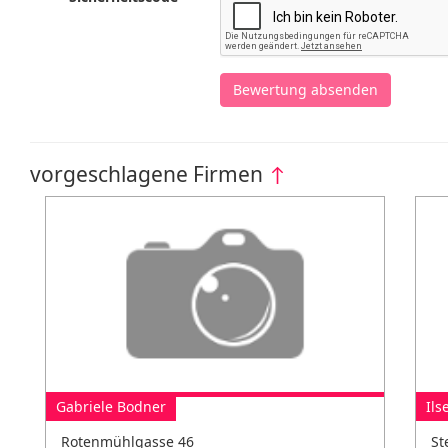
Bewertung absenden
vorgeschlagene Firmen
↑
Gabriele Bodner
Il
Rotenmühlgasse 46
St