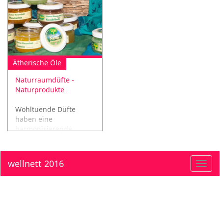
Ätherische Öle
Naturraumdüfte -
Naturprodukte
Wohltuende Düfte
haben eine
harmonisierende,
anregende oder
beruhigende Wirkung
auf uns!
wellnett 2016
Toggl
navig