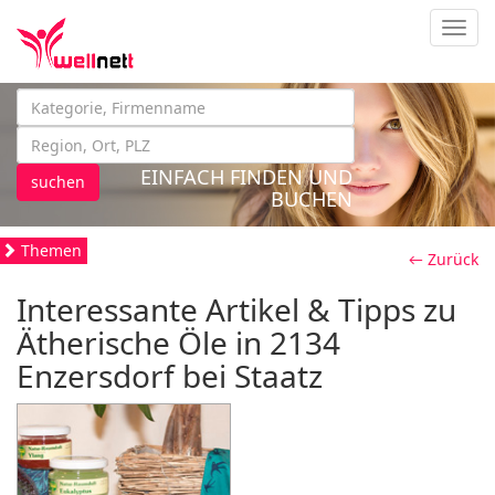
Navig
EINFACH FINDEN UND
suchen
BUCHEN
Themen
← Zurück
Interessante Artikel & Tipps zu
Ätherische Öle in 2134
Enzersdorf bei Staatz