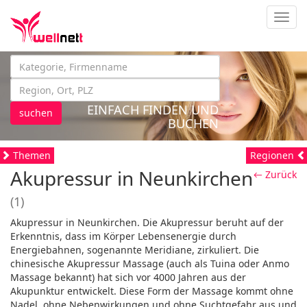
Navig
EINFACH FINDEN UND
suchen
BUCHEN
Themen
Regionen
Akupressur in Neunkirchen
← Zurück
(1)
Akupressur in Neunkirchen. Die Akupressur beruht auf der
Erkenntnis, dass im Körper Lebensenergie durch
Energiebahnen, sogenannte Meridiane, zirkuliert. Die
chinesische Akupressur Massage (auch als Tuina oder Anmo
Massage bekannt) hat sich vor 4000 Jahren aus der
Akupunktur entwickelt. Diese Form der Massage kommt ohne
Nadel, ohne Nebenwirkungen und ohne Suchtgefahr aus und