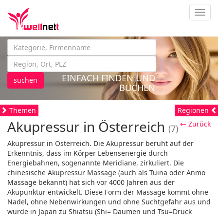
Navig
EINFACH FINDEN UND
suchen
BUCHEN
Themen
Regionen
Akupressur in Österreich
← Zurück
(7)
Akupressur in Österreich. Die Akupressur beruht auf der
Erkenntnis, dass im Körper Lebensenergie durch
Energiebahnen, sogenannte Meridiane, zirkuliert. Die
chinesische Akupressur Massage (auch als Tuina oder Anmo
Massage bekannt) hat sich vor 4000 Jahren aus der
Akupunktur entwickelt. Diese Form der Massage kommt ohne
Nadel, ohne Nebenwirkungen und ohne Suchtgefahr aus und
wurde in Japan zu Shiatsu (Shi= Daumen und Tsu=Druck