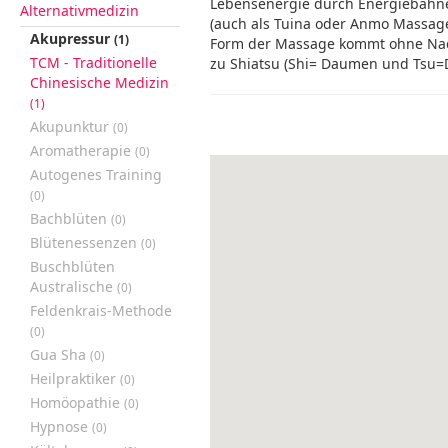
Lebensenergie durch Energiebahnen
Alternativmedizin
(auch als Tuina oder Anmo Massage 
Akupressur
(1)
Form der Massage kommt ohne Nad
TCM - Traditionelle
zu Shiatsu (Shi= Daumen und Tsu=D
Chinesische Medizin
(1)
Akupunktur
(0)
Aromatherapie
(0)
Autogenes Training
(0)
Bachblüten
(0)
Blütenessenzen
(0)
Buschblüten
Australische
(0)
Feldenkrais-Methode
(0)
Gua Sha
(0)
Heilpraktiker
(0)
Homöopathie
(0)
Hypnose
(0)