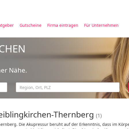
atgeber
Gutscheine
Firma eintragen
Für Unternehmen
UCHEN
ner Nähe.
eiblingkirchen-Thernberg
(1)
hernberg. Die Akupressur beruht auf der Erkenntnis, dass im Körp