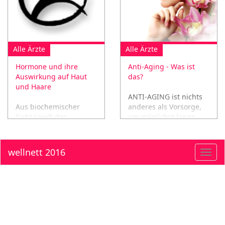
Alle Ärzte
Alle Ärzte
Hormone und ihre
Anti-Aging - Was ist
Auswirkung auf Haut
das?
und Haare
ANTI-AGING ist nichts
Aus biochemischer
anderes als Vorsorge,
Sicht spielt der
um möglichst lange
Hormonhaushalt neben
gesund, glücklich und
einer optimalen
vital zu leben!
Versorgung mit
wellnett 2016
Toggl
Nährstoffen eine
navig
wichtige Rolle für die
Gesundheit von Haut
und Haar