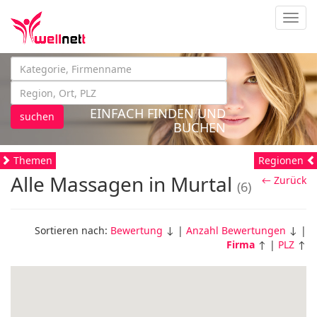
Navig
EINFACH FINDEN UND
suchen
BUCHEN
Themen
Regionen
Alle Massagen in Murtal
← Zurück
(6)
Sortieren nach:
Bewertung
↓ |
Anzahl Bewertungen
↓ |
Firma
↑ |
PLZ
↑