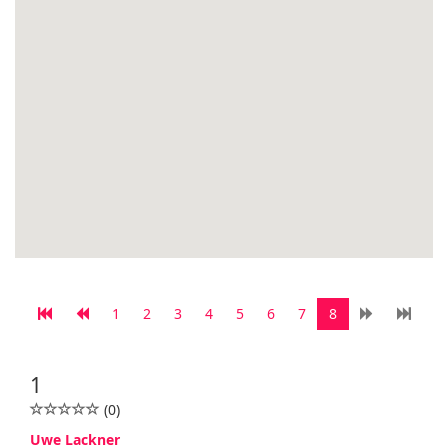
1
2
3
4
5
6
7
8
1
(0)
Uwe Lackner