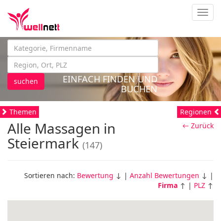
Navig
EINFACH FINDEN UND
suchen
BUCHEN
Themen
Regionen
Alle Massagen in
← Zurück
Steiermark
(147)
Sortieren nach:
Bewertung
↓ |
Anzahl Bewertungen
↓ |
Firma
↑ |
PLZ
↑