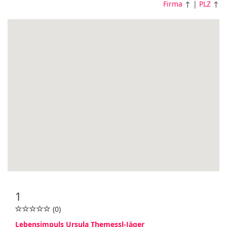
Firma
↑ |
PLZ
↑
1
(0)
Lebensimpuls Ursula Themessl-Jäger