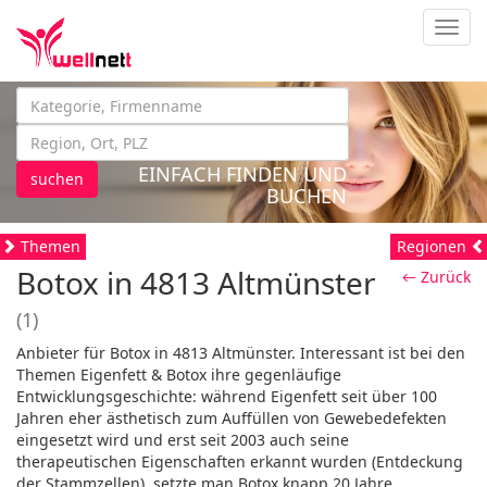
Navig
EINFACH FINDEN UND
suchen
BUCHEN
Themen
Regionen
Botox in 4813 Altmünster
← Zurück
(1)
Anbieter für Botox in 4813 Altmünster. Interessant ist bei den
Themen Eigenfett & Botox ihre gegenläufige
Entwicklungsgeschichte: während Eigenfett seit über 100
Jahren eher ästhetisch zum Auffüllen von Gewebedefekten
eingesetzt wird und erst seit 2003 auch seine
therapeutischen Eigenschaften erkannt wurden (Entdeckung
der Stammzellen), setzte man Botox knapp 20 Jahre