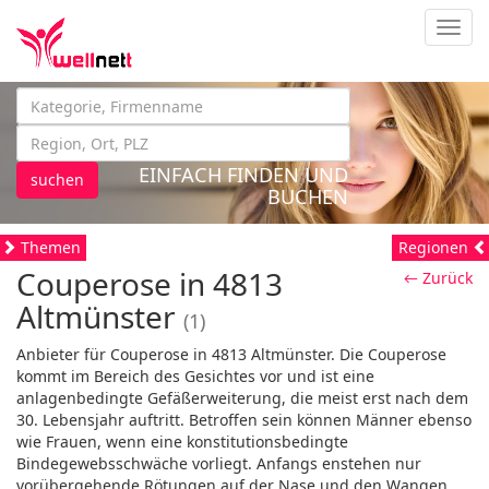
Navig
EINFACH FINDEN UND
suchen
BUCHEN
Themen
Regionen
Couperose in 4813
← Zurück
Altmünster
(1)
Anbieter für Couperose in 4813 Altmünster. Die Couperose
kommt im Bereich des Gesichtes vor und ist eine
anlagenbedingte Gefäßerweiterung, die meist erst nach dem
30. Lebensjahr auftritt. Betroffen sein können Männer ebenso
wie Frauen, wenn eine konstitutionsbedingte
Bindegewebsschwäche vorliegt. Anfangs enstehen nur
vorübergehende Rötungen auf der Nase und den Wangen,