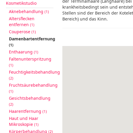
der Terminalhaare (Langhaare) bei
Kosmetikstudio
krankheitsbedingt sein und entste
Aknebehandlung
(1)
Stellen sind der Bereich der Kotele
Altersflecken
Bereich) und das Kinn.
entfernen
(1)
Couperose
(1)
Damenbartentfernung
(1)
Enthaarung
(1)
Faltenunterspritzung
(1)
Feuchtigkeitsbehandlung
(2)
Fruchtsäurebehandlung
(1)
Gesichtsbehandlung
(2)
Haarentfernung
(1)
Haut und Haar
Mikroskopie
(1)
Körperbehandlung
(2)