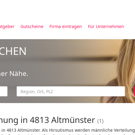
atgeber
Gutscheine
Firma eintragen
Für Unternehmen
UCHEN
ner Nähe.
ung in 4813 Altmünster
(1)
in 4813 Altmünster. Als Hirsutismus werden männliche Verteilun