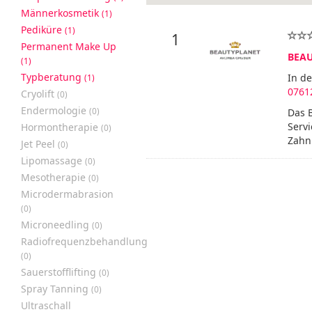
Männerkosmetik
(1)
Pediküre
(1)
1
Permanent Make Up
BEAU
(1)
Typberatung
In d
(1)
0761
Cryolift
(0)
Endermologie
(0)
Das 
Serv
Hormontherapie
(0)
Zahnb
Jet Peel
(0)
Lipomassage
(0)
Mesotherapie
(0)
Microdermabrasion
(0)
Microneedling
(0)
Radiofrequenzbehandlung
(0)
Sauerstofflifting
(0)
Spray Tanning
(0)
Ultraschall