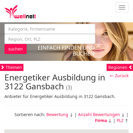
Navig
EINFACH FINDEN UND
suchen
BUCHEN
Themen
Regionen
Energetiker Ausbildung in
← Zurück
3122 Gansbach
(3)
Anbieter für Energetiker Ausbildung in 3122 Gansbach.
Sortieren nach:
Bewertung
↓ |
Anzahl Bewertungen
↓ |
Firma
↓ |
PLZ
↑