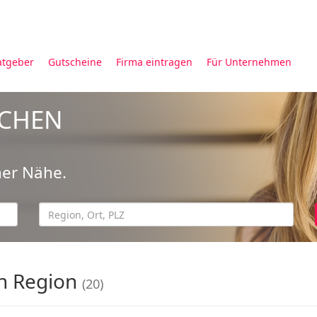
atgeber
Gutscheine
Firma eintragen
Für Unternehmen
UCHEN
ner Nähe.
n Region
(20)