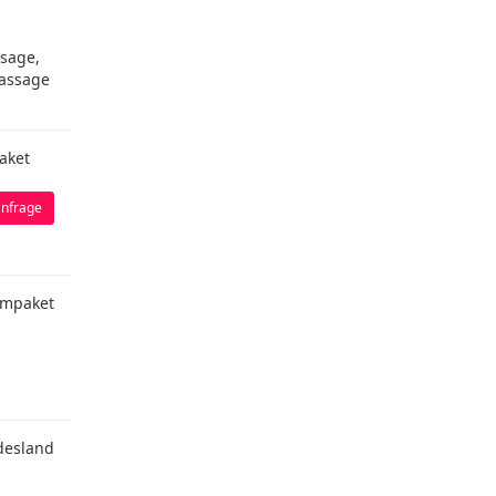
sage,
assage
aket
nfrage
mpaket
desland