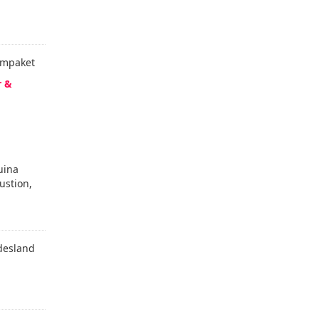
mpaket
r &
uina
stion,
desland