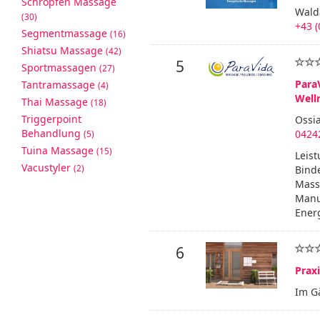
Schröpfen Massage
Walda
(30)
+43 (
Segmentmassage
(16)
Shiatsu Massage
(42)
5
Sportmassagen
(27)
Para
Tantramassage
(4)
Well
Thai Massage
(18)
Triggerpoint
Ossia
Behandlung
04242
(5)
Tuina Massage
(15)
Leist
Vacustyler
(2)
Bind
Mass
Manu
Ener
6
Prax
Im Gä