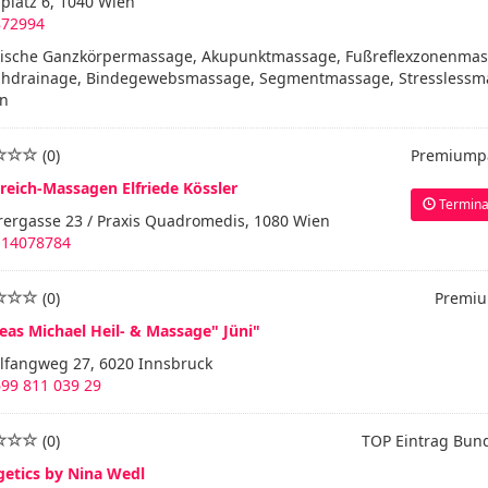
platz 6, 1040 Wien
872994
sische Ganzkörpermassage, Akupunktmassage, Fußreflexzonenmas
hdrainage, Bindegewebsmassage, Segmentmassage, Stresslessm
en
(0)
Premiump
reich-Massagen Elfriede Kössler
Termina
rergasse 23 / Praxis Quadromedis, 1080 Wien
 14078784
(0)
Premiu
eas Michael Heil- & Massage" Jüni"
lfangweg 27, 6020 Innsbruck
699 811 039 29
(0)
TOP Eintrag Bun
getics by Nina Wedl