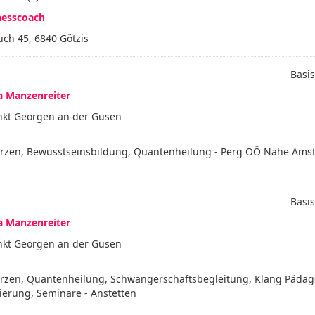
nesscoach
ch 45, 6840 Götzis
Basis
a Manzenreiter
ankt Georgen an der Gusen
erzen, Bewusstseinsbildung, Quantenheilung - Perg OÖ Nähe Amst
Basis
a Manzenreiter
ankt Georgen an der Gusen
rzen, Quantenheilung, Schwangerschaftsbegleitung, Klang Pädag
erung, Seminare - Anstetten