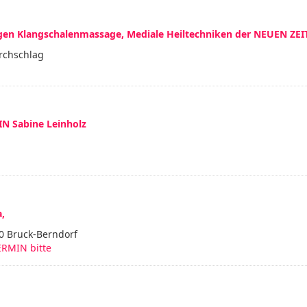
gen Klangschalenmassage, Mediale Heiltechniken der NEUEN ZEI
rchschlag
IN Sabine Leinholz
,
00 Bruck-Berndorf
ERMIN bitte