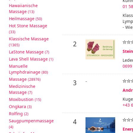
Kühn
Hawaiianische
01 5
Massage
(13)
Klas
Heilmassage
(50)
Lymp
Hot Stone Massage
- Wi
(33)
Klassische Massage
2
(1365)
Stein
LaStone Massage
(7)
Lava Shell Massage
(1)
Lede
Manuelle
0699
Lymphdrainage
(80)
Massage
(28976)
-
3
Medizinische
Andr
Massage
(7)
Kuge
Moxibustion
(15)
+43 
Ongkara
(3)
Rolfing
(2)
4
Saugpumpenmassage
(4)
Ener