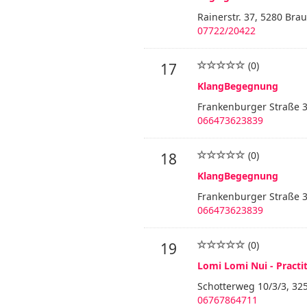
Rainerstr. 37, 5280 Bra
07722/20422
(0)
17
KlangBegegnung
Frankenburger Straße 3
066473623839
(0)
18
KlangBegegnung
Frankenburger Straße 3
066473623839
(0)
19
Lomi Lomi Nui - Practi
Schotterweg 10/3/3, 325
06767864711