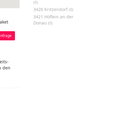
(0)
3420 Kritzendorf
(0)
3421 Höflein an der
aket
Donau
(0)
nfrage
its-
n den