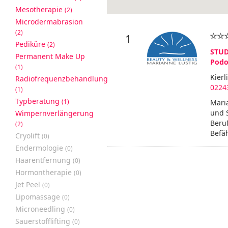
Mesotherapie
(2)
Microdermabrasion
(2)
1
Pediküre
(2)
STUD
Permanent Make Up
Podo
(1)
Kierl
Radiofrequenzbehandlung
0224
(1)
Typberatung
(1)
Maria
und S
Wimpernverlängerung
Beru
(2)
Befä
Cryolift
(0)
Endermologie
(0)
Haarentfernung
(0)
Hormontherapie
(0)
Jet Peel
(0)
Lipomassage
(0)
Microneedling
(0)
Sauerstofflifting
(0)