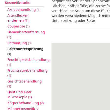
beginnt der Verlust der Spannkraft
Kosmetikstudio
Fältchen, Krähenfüße, die Zornesfal
Aknebehandlung
(1)
verschiedene Arten um diese Fältche
Altersflecken
werden verschiedene Möglichkeiten
entfernen
Unterspritzung oder Botox.
(1)
Couperose
(1)
Damenbartentfernung
(1)
Enthaarung
(3)
Faltenunterspritzung
(1)
Feuchtigkeitsbehandlung
(1)
Fruchtsäurebehandlung
(1)
Gesichtsbehandlung
(3)
Haut und Haar
Mikroskopie
(1)
Körperbehandlung
(2)
Männerkosmetik
(2)