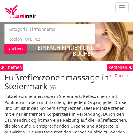
Navig
EINFACH FINDEN UND
suchen
BUCHEN
Themen
Regionen
Fußreflexzonenmassage in
← Zurück
Steiermark
(6)
Fußreflexzonenmassage in Steiermark. Reflexzonen sind
Punkte an Füßen und Händen, die jedem Organ, jeder Drüse
und Struktur des Körpers entsprechen. Diese Punkte stehen
mit einer entfernten Körperstelle in Verbindung. Durch den
Daumendruck gibt man eine Reizung auf die Fußreflexzonen,
die sich auf die entsprechenden Organe und Körperteile
auswirken. Die Massage regt den Körper an tätig zu werden,