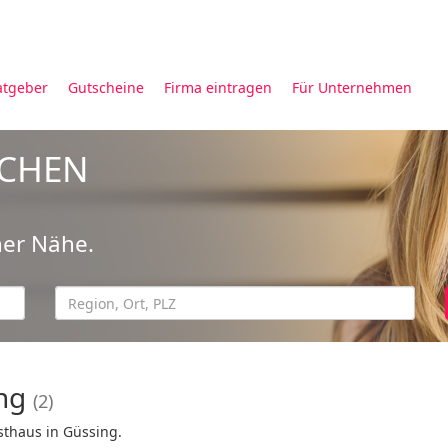
atgeber
Gutscheine
Firma eintragen
Für Unternehmen
UCHEN
ner Nähe.
ing
(2)
sthaus in Güssing.