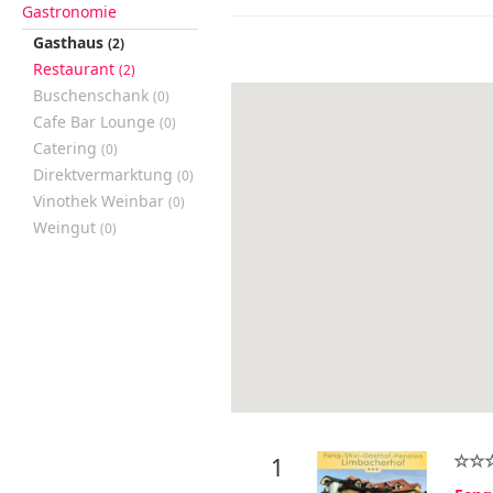
Gastronomie
Gasthaus
(2)
Restaurant
(2)
Buschenschank
(0)
Cafe Bar Lounge
(0)
Catering
(0)
Direktvermarktung
(0)
Vinothek Weinbar
(0)
Weingut
(0)
1