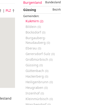
Burgenland
Bundesland
Güssing
Bezirk
↑ |
PLZ
↑
Gemeinden:
Kukmirn
(2)
Bildein
(0)
Bocksdorf
(0)
Burgauberg-
Neudauberg
(0)
Eberau
(0)
Gerersdorf-Sulz
(0)
Großmürbisch
(0)
Güssing
(0)
Güttenbach
(0)
Hackerberg
(0)
Heiligenbrunn
(0)
Heugraben
(0)
Inzenhof
(0)
desland
Kleinmürbisch
(0)
Moschendorf
(0)