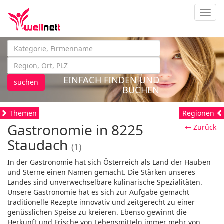
Navig
EINFACH FINDEN UND
suchen
BUCHEN
Themen
Regionen
Gastronomie in 8225
← Zurück
Staudach
(1)
In der Gastronomie hat sich Österreich als Land der Hauben
und Sterne einen Namen gemacht. Die Stärken unseres
Landes sind unverwechselbare kulinarische Spezialitäten.
Unsere Gastronomie hat es sich zur Aufgabe gemacht
traditionelle Rezepte innovativ und zeitgerecht zu einer
genüsslichen Speise zu kreieren. Ebenso gewinnt die
Herkunft und Frische von Lebensmitteln immer mehr von