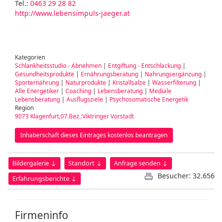
Tel.:
0463 29 28 82
http://www.lebensimpuls-jaeger.at
Kategorien
Schlankheitsstudio - Abnehmen
|
Entgiftung - Entschlackung
|
Gesundheitsprodukte
|
Ernährungsberatung
|
Nahrungsergänzung
|
Sporternährung
|
Naturprodukte
|
Kristallsalze
|
Wasserfilterung
|
Alle Energetiker
|
Coaching
|
Lebensberatung
|
Mediale
Lebensberatung
|
Ausflugsziele
|
Psychosomatische Energetik
Region
9073 Klagenfurt,07.Bez.:Viktringer Vorstadt
Inhaberschaft dieses Eintrages kostenlos beantragen
Bildergalerie ↓
Standort ↓
Anfrage senden ↓
Besucher: 32.656
Erfahrungsberichte ↓
Firmeninfo