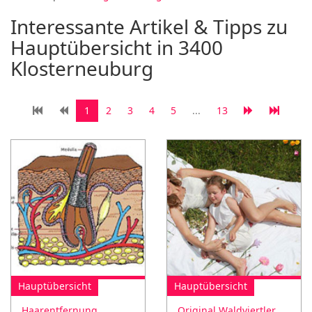
Interessante Artikel & Tipps zu
Hauptübersicht in 3400
Klosterneuburg
1
2
3
4
5
...
13
Hauptübersicht
Hauptübersicht
Haarentfernung
Original Waldviertler