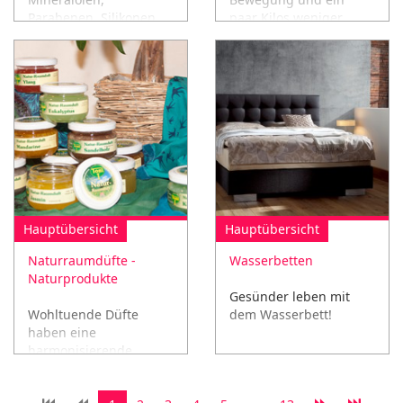
Parabenen, Silikonen
paar Kilos weniger.
und Paraffinen!
Hauptübersicht
Hauptübersicht
Naturraumdüfte -
Wasserbetten
Naturprodukte
Gesünder leben mit
Wohltuende Düfte
dem Wasserbett!
haben eine
harmonisierende,
anregende oder
beruhigende Wirkung