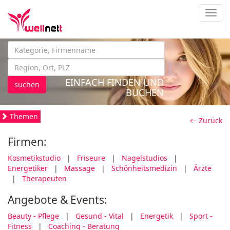
Navig
EINFACH FINDEN UND
suchen
BUCHEN
Themen
← Zurück
Firmen:
Kosmetikstudio
|
Friseure
|
Nagelstudios
|
Energetiker
|
Massage
|
Schönheitsmedizin
|
Ärzte
|
Therapeuten
Angebote & Events:
Beauty - Pflege
|
Gesund - Vital
|
Energetik
|
Sport -
Fitness
|
Coaching - Beratung