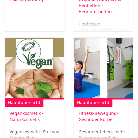
Heubetten -
Heuunterbetten
Heubetten-
Heuunterbetten sorgen
für einen tiefen
erholsamen Schlaf
sowie Linderung bei:
Schlafstörungen,
Kopfschmerzen, uvm...
Hauptübersicht
Hauptübersicht
Vegankosmetik -
Fitness-Bewegung-
Naturkosmetik
Gesunder Körper
Vegankosmetik: Frei von
Gesünder leben, mehr
Mineralölen,
Bewegung und ein