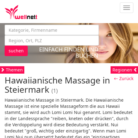
Navig
EINFACH FINDEN UND
suchen
BUCHEN
Themen
Regionen
Hawaiianische Massage in
← Zurück
Steiermark
(1)
Hawaiianische Massage in Steiermark. Die Hawaiianische
Massage ist eine spezielle Massageform die aus Hawaii
stammt, sie wird auch Lomi Lomi Nui genannt. Lomi bedeutet
in der Landessprache "reiben, kneten oder drücken", durch
die Verdoppelung wird diese Bedeutung verstärkt. Nui
bedeutet "groß, wichtig oder einzigartig". Wenn man Lomi
Lomi Nui nun übersetzt bedeutet das ein "einzigartiges,