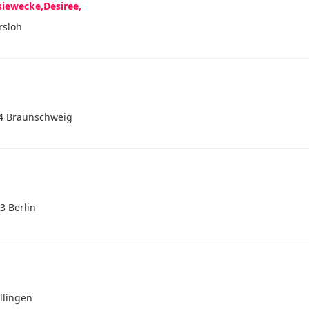
siewecke,Desiree,
rsloh
4 Braunschweig
3 Berlin
llingen