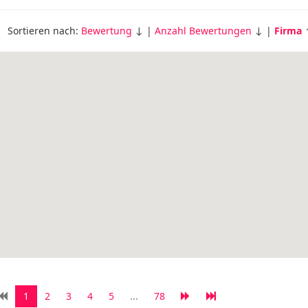
Sortieren nach:
Bewertung
↓ |
Anzahl Bewertungen
↓ |
Firma
1
2
3
4
5
...
78