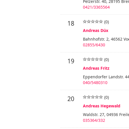
Pelzerstr. 40, 28195 Br
0421/3365564
(0)
18
Andreas Düx
Bahnhofstr. 2, 46562 Vo
02855/6430
(0)
19
Andreas Fritz
Eppendorfer Landstr. 
040/5480310
(0)
20
Andreas Hegewald
Waldstr. 27, 04936 Frei
035364/332