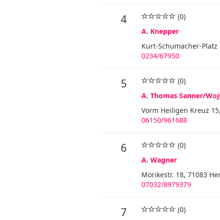
(0)
4
A. Knepper
Kurt-Schumacher-Platz
0234/67950
(0)
5
A. Thomas Sanner/Woj
Vorm Heiligen Kreuz 15
06150/961688
(0)
6
A. Wagner
Mörikestr. 18, 71083 H
07032/8979379
(0)
7