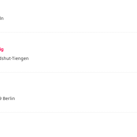
ln
ig
ldshut-Tiengen
9 Berlin