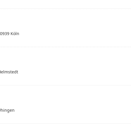
50939 Köln
Helmstedt
Uhingen