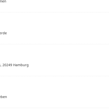
emen
erde
44, 20249 Hamburg
leben