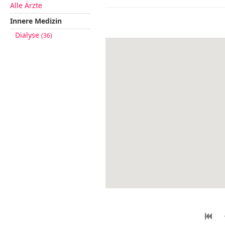
Alle Ärzte
Innere Medizin
Dialyse
(36)