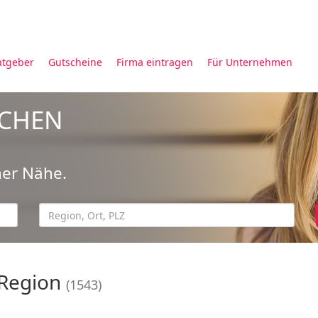
atgeber
Gutscheine
Firma eintragen
Für Unternehmen
UCHEN
ner Nähe.
 Region
(1543)