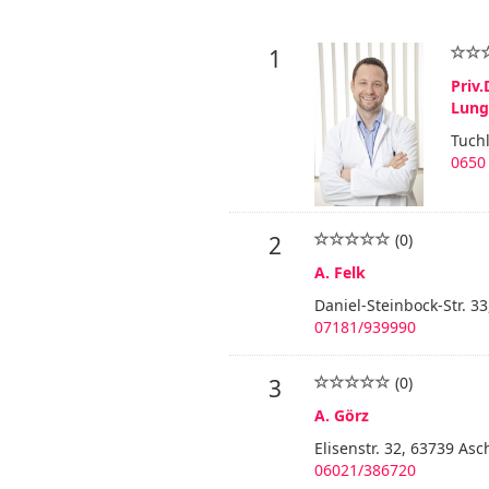
1
Priv.
Lung
Tuchl
0650
(0)
2
A. Felk
Daniel-Steinbock-Str. 3
07181/939990
(0)
3
A. Görz
Elisenstr. 32, 63739 As
06021/386720