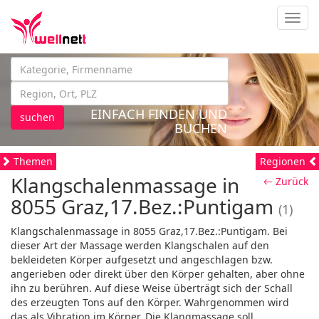
Navig
EINFACH FINDEN UND
suchen
BUCHEN
Themen
Regionen
Klangschalenmassage in
← Zurück
8055 Graz,17.Bez.:Puntigam
(1)
Klangschalenmassage in 8055 Graz,17.Bez.:Puntigam. Bei
dieser Art der Massage werden Klangschalen auf den
bekleideten Körper aufgesetzt und angeschlagen bzw.
angerieben oder direkt über den Körper gehalten, aber ohne
ihn zu berühren. Auf diese Weise überträgt sich der Schall
des erzeugten Tons auf den Körper. Wahrgenommen wird
das als Vibration im Körper. Die Klangmassage soll