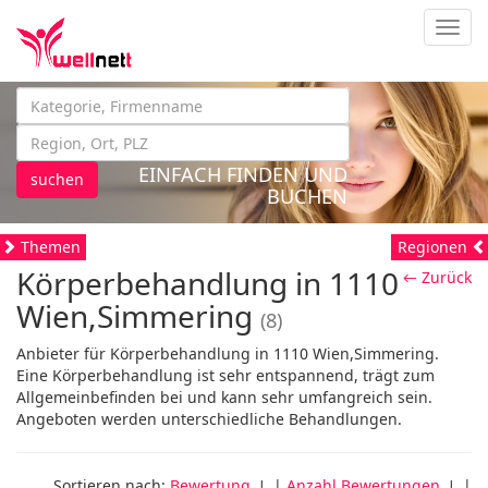
Navig
EINFACH FINDEN UND
suchen
BUCHEN
Themen
Regionen
Körperbehandlung in 1110
← Zurück
Wien,Simmering
(8)
Anbieter für Körperbehandlung in 1110 Wien,Simmering.
Eine Körperbehandlung ist sehr entspannend, trägt zum
Allgemeinbefinden bei und kann sehr umfangreich sein.
Angeboten werden unterschiedliche Behandlungen.
Sortieren nach:
Bewertung
↓ |
Anzahl Bewertungen
↓ |