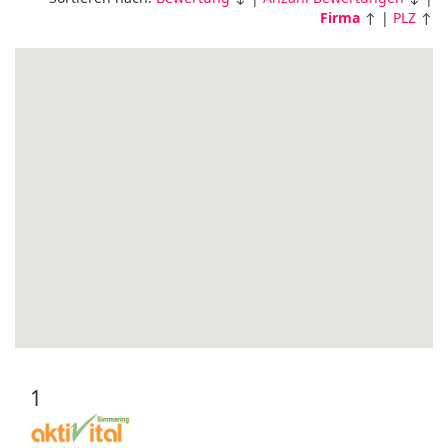
Firma
↑ |
PLZ
↑
1