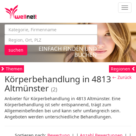
Navig
EINFACH FINDEN UND
suchen
BUCHEN
Themen
Regionen
Körperbehandlung in 4813
← Zurück
Altmünster
(2)
Anbieter für Körperbehandlung in 4813 Altmünster. Eine
Körperbehandlung ist sehr entspannend, trägt zum
Allgemeinbefinden bei und kann sehr umfangreich sein.
Angeboten werden unterschiedliche Behandlungen.
Sortieren nach:
Bewertung
↓ |
Anzahl Bewertungen
↓ |