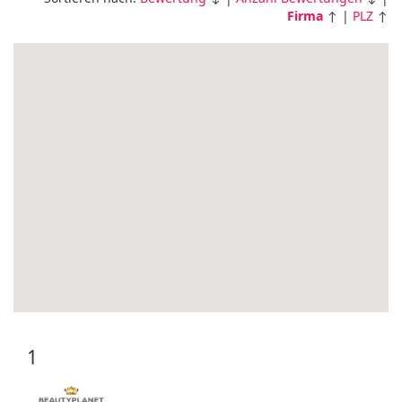
Firma
↑ |
PLZ
↑
1