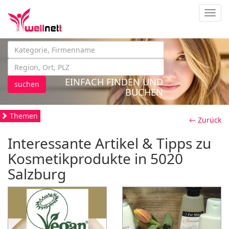
Navig
EINFACH FINDEN UND
suchen
BUCHEN
Themen
← Zurück
Interessante Artikel & Tipps zu
Kosmetikprodukte in 5020
Salzburg