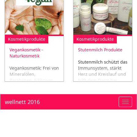
Kosmetikprodukte
Kosmetikprodukte
Vegankosmetik -
Stutenmilch Produkte
Naturkosmetik
Stutenmilch schützt das
Vegankosmetik: Frei von
Immunsystem, stärkt
Mineralölen,
Herz und Kreislauf und
Parabenen, Silikonen
hilft dem Darm bei
und Paraffinen!
seiner Arbeit!
wellnett 2016
Toggl
navig