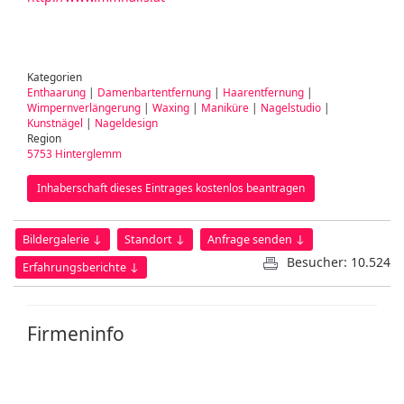
Kategorien
Enthaarung
|
Damenbartentfernung
|
Haarentfernung
|
Wimpernverlängerung
|
Waxing
|
Maniküre
|
Nagelstudio
|
Kunstnägel
|
Nageldesign
Region
5753 Hinterglemm
Inhaberschaft dieses Eintrages kostenlos beantragen
Bildergalerie ↓
Standort ↓
Anfrage senden ↓
Besucher: 10.524
Erfahrungsberichte ↓
Firmeninfo