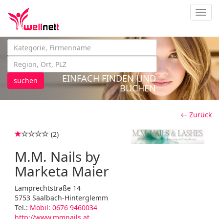
Navig
EINFACH FINDEN UND
suchen
BUCHEN
← Zurück
(2)
M.M. Nails by
Marketa Maier
Lamprechtstraße 14
5753 Saalbach-Hinterglemm
Tel.:
Mobil: 0676 9460034
http://www.mmnails.at