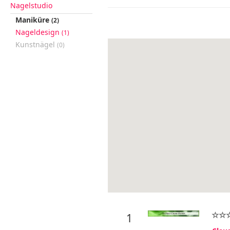
Nagelstudio
Maniküre
(2)
Nageldesign
(1)
Kunstnägel
(0)
1