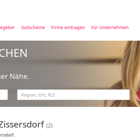
atgeber
Gutscheine
Firma eintragen
Für Unternehmen
UCHEN
ner Nähe.
Zissersdorf
(2)
ersdorf.