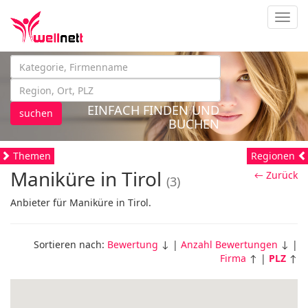
Navig
EINFACH FINDEN UND
suchen
BUCHEN
Themen
Regionen
Maniküre in Tirol
← Zurück
(3)
Anbieter für Maniküre in Tirol.
Sortieren nach:
Bewertung
↓ |
Anzahl Bewertungen
↓ |
Firma
↑ |
PLZ
↑