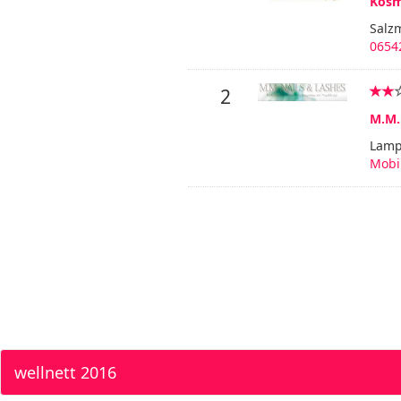
Kosm
Salz
0654
2
M.M.
Lamp
Mobi
wellnett 2016