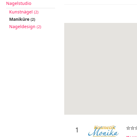
Nagelstudio
Kunstnägel
(2)
Maniküre
(2)
Nageldesign
(2)
1