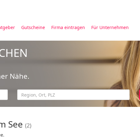
atgeber
Gutscheine
Firma eintragen
Für Unternehmen
UCHEN
ner Nähe.
am See
(2)
ee.