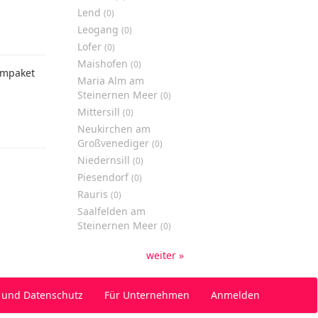
Lend
(0)
Leogang
(0)
Lofer
(0)
Maishofen
(0)
mpaket
Maria Alm am
Steinernen Meer
(0)
Mittersill
(0)
Neukirchen am
Großvenediger
(0)
Niedernsill
(0)
Piesendorf
(0)
Rauris
(0)
Saalfelden am
Steinernen Meer
(0)
weiter »
 und Datenschutz
Für Unternehmen
Anmelden