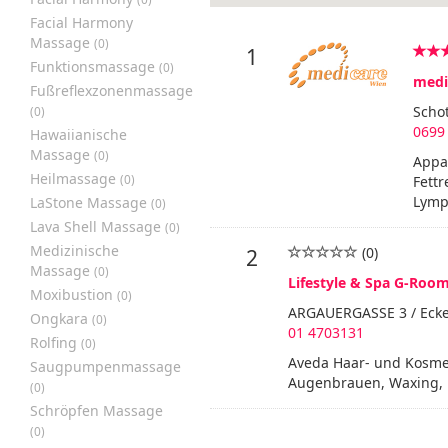
Facial Harmony
Massage
(0)
1
Funktionsmassage
(0)
medi
Fußreflexzonenmassage
Schot
(0)
0699
Hawaiianische
Massage
(0)
Appa
Heilmassage
(0)
Fettr
Lymp
LaStone Massage
(0)
Lava Shell Massage
(0)
Medizinische
(0)
2
Massage
(0)
Lifestyle & Spa G-Roo
Moxibustion
(0)
ARGAUERGASSE 3 / Ecke
Ongkara
(0)
01 4703131
Rolfing
(0)
Aveda Haar- und Kosmet
Saugpumpenmassage
Augenbrauen, Waxing,
(0)
Schröpfen Massage
(0)