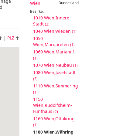
inage
Wien
Bundesland
d.
Bezirke:
1010 Wien,Innere
Stadt
(2)
1040 Wien,Wieden
(1)
↑ |
PLZ
↑
1050
Wien,Margareten
(1)
1060 Wien,Mariahilf
(1)
1070 Wien,Neubau
(1)
1080 Wien,Josefstadt
(3)
1110 Wien,Simmering
(1)
1150
Wien,Rudolfsheim-
Fünfhaus
(2)
1160 Wien,Ottakring
(1)
1180 Wien,Währing