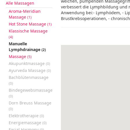
weichen, pumpenden Massagegriff
Alle Massagen
verbessert die Lymphbildung und r
Aroma-Meridian
Anwendung bei:- Lymphödem, - Lip
Massage
(1)
Brustkrebsoperationen, - chronis
Hot Stone Massage
(1)
Klassische Massage
(4)
Manuelle
Lymphdrainage
(2)
Massage
(5)
Akupunktmassage
(0)
Ayurveda Massage
(0)
Bachblütenmassage
(0)
Bindegewebsmassage
(0)
Dorn Breuss Massage
(0)
Elektrotherapie
(0)
Energiemassage
(0)
Facial Harmony
(0)