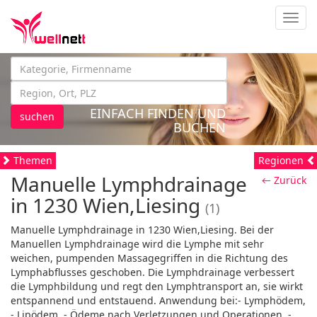
Navig
EINFACH FINDEN UND
suchen
BUCHEN
Themen
Regionen
Manuelle Lymphdrainage
← Zurück
in 1230 Wien,Liesing
(1)
Manuelle Lymphdrainage in 1230 Wien,Liesing. Bei der
Manuellen Lymphdrainage wird die Lymphe mit sehr
weichen, pumpenden Massagegriffen in die Richtung des
Lymphabflusses geschoben. Die Lymphdrainage verbessert
die Lymphbildung und regt den Lymphtransport an, sie wirkt
entspannend und entstauend. Anwendung bei:- Lymphödem,
- Lipödem, - Ödeme nach Verletzungen und Operationen, -