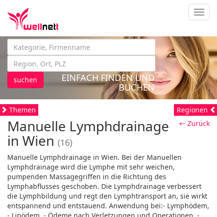
Navig
EINFACH FINDEN UND
suchen
BUCHEN
Themen
Regionen
Manuelle Lymphdrainage
← Zurück
in Wien
(16)
Manuelle Lymphdrainage in Wien. Bei der Manuellen
Lymphdrainage wird die Lymphe mit sehr weichen,
pumpenden Massagegriffen in die Richtung des
Lymphabflusses geschoben. Die Lymphdrainage verbessert
die Lymphbildung und regt den Lymphtransport an, sie wirkt
entspannend und entstauend. Anwendung bei:- Lymphödem,
- Lipödem, - Ödeme nach Verletzungen und Operationen, -