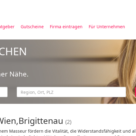
atgeber
Gutscheine
Firma eintragen
Für Unternehmen
UCHEN
ner Nähe.
Wien,Brigittenau
(2)
m Masseur fördern die Vitalität, die Widerstandsfähigkeit und a