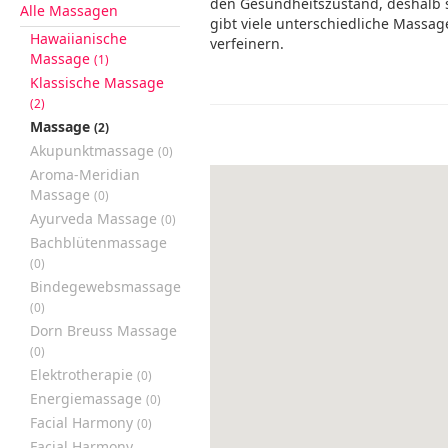
den Gesundheitszustand, deshalb s
Alle Massagen
gibt viele unterschiedliche Massa
Hawaiianische
verfeinern.
Massage
(1)
Klassische Massage
(2)
Massage
(2)
Akupunktmassage
(0)
Aroma-Meridian
Massage
(0)
Ayurveda Massage
(0)
Bachblütenmassage
(0)
Bindegewebsmassage
(0)
Dorn Breuss Massage
(0)
Elektrotherapie
(0)
Energiemassage
(0)
Facial Harmony
(0)
Facial Harmony