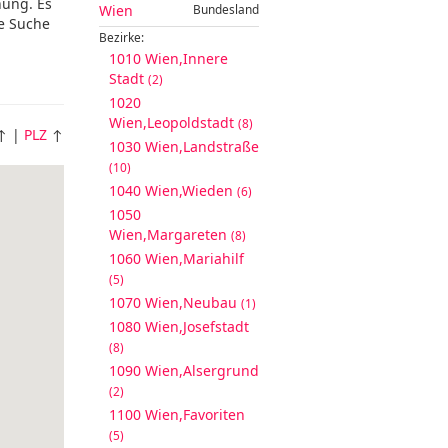
nung. Es
Wien
Bundesland
re Suche
Bezirke:
1010 Wien,Innere
Stadt
(2)
1020
Wien,Leopoldstadt
(8)
↑ |
PLZ
↑
1030 Wien,Landstraße
(10)
1040 Wien,Wieden
(6)
1050
Wien,Margareten
(8)
1060 Wien,Mariahilf
(5)
1070 Wien,Neubau
(1)
1080 Wien,Josefstadt
(8)
1090 Wien,Alsergrund
(2)
1100 Wien,Favoriten
(5)